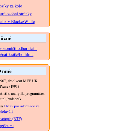
ozíky za kolo
taré osobní stránky
elax v Black&White
ůzné
konomičtí odborníci –
cénář krátkého filmu
 mně
1967, absolvent MFF UK
Praze (1991)
atistik, analytik, programátor,
itel, hudebník
yní
Ústav pro informace ve
dělávání
votopis (RTF)
pište mi