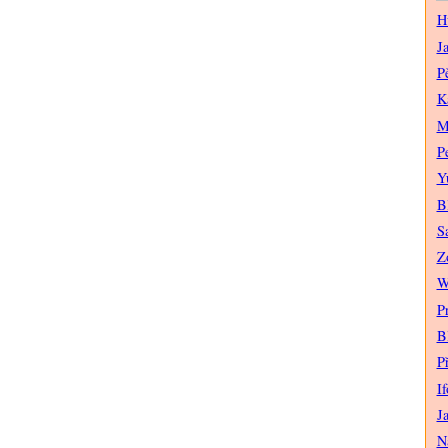
H
J
P
K
M
P
Y
B
S
Z
W
P
B
P
If
J
N