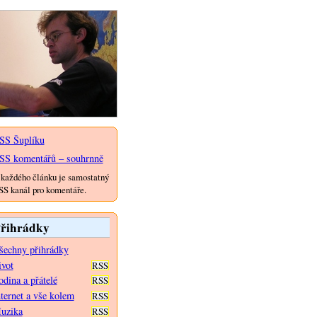
SS Šuplíku
SS komentářů – souhrnně
každého článku je samostatný
S kanál pro komentáře.
řihrádky
šechny přihrádky
ivot
RSS
dina a přátelé
RSS
nternet a vše kolem
RSS
uzika
RSS