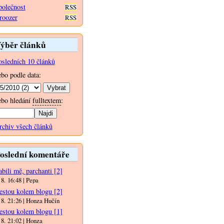
polečnost
RSS
roozer
RSS
ýběr článků
osledních 10 článků
ebo podle data:
ebo hledání
fulltextem
:
rchiv všech článků
oslední komentáře
bili mě, parchanti
[2]
 8. 16:48 | Pepa
estou kolem blogu
[2]
 8. 21:26 | Honza Hučín
estou kolem blogu
[1]
 8. 21:02 | Honza