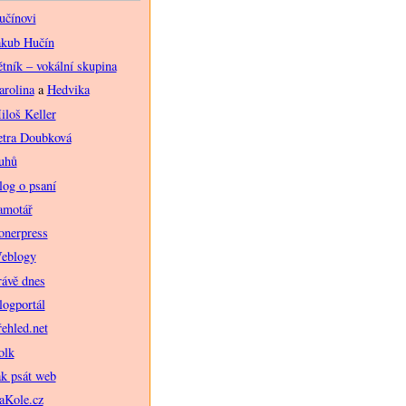
učínovi
akub Hučín
ětník – vokální skupina
arolina
a
Hedvika
iloš Keller
etra Doubková
uhů
log o psaní
amotář
onerpress
eblogy
rávě dnes
logportál
řehled.net
olk
ak psát web
aKole.cz