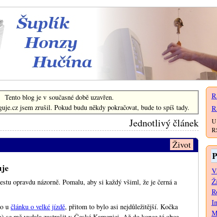
Šuplík Honzy Hučína
R
Tento blog je v současné době uzavřen.
uje.cz jsem zrušil. Pokud budu někdy pokračovat, bude to spíš tady.
R
Jednotlivý článek
U 
RS
Život
P
uje
V
Ž
estu opravdu názorně. Pomalu, aby si každý všiml, že je černá a
Ro
I
to u
článku o velké jízdě
, přitom to bylo asi nejdůležitější. Kočka
M
o) se mě vydala zastrašit v České Kamenici. Až do konce té obce