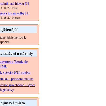
rtulník nad hlavou
[3]
 8. 14:29 | Pepa
aková hra na volby
[1]
 8. 18:29 | Honza
ejčtenější
dné údaje nejsou k
spozici.
e stažení a návody
onvertor z Wordu do
TML
ak vytvořit RTF soubor
zbuka – převodní tabulka
řechod pro chodce – výběr
legislativy
ajímavá místa