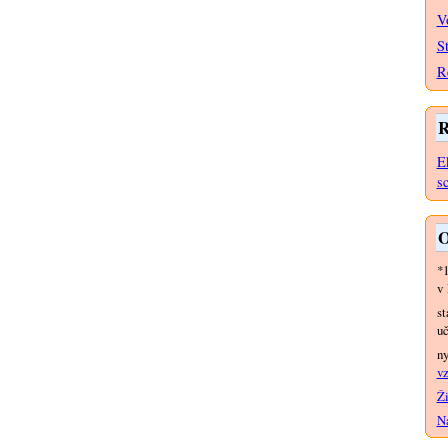
V
S
R
R
E
s
O
*
v 
st
uč
n
vz
Ži
Na