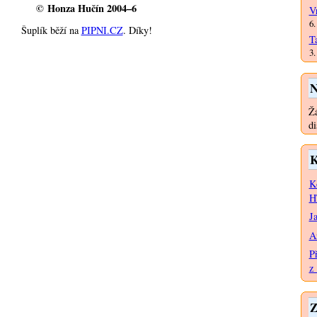
© Honza Hučín 2004–6
V
6.
Šuplík běží na
PIPNI.CZ
. Díky!
T
3.
N
Žá
di
K
K
H
J
A
P
z 
Z