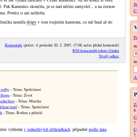
S
ě. Pak Kamenice skončila, já se nad něčím zamyslel... a na černou
C
a. Pověra si ani neškrtla.
šelmička neměla
drápy
v tom rozjetém kamionu, co mě hnal až do
V
P
Komentáře
(počet: 4, poslední 20. 2. 2007, 17:08, nelze přidat komentář)
n
RSS komentářů tohoto článku
Trvalý odkaz
n
A
 volby
– Téma: Společnost
P
 blogu
– Téma: Život
rochu brzo
– Téma: Muzika
Za
íšení tratě
– Téma: Společnost
8.
ub
– Téma: Rodina a přátelé
C
7.
C
žete vyhledat
v jednotlivých přihrádkách
, případně
podle data
.
7.