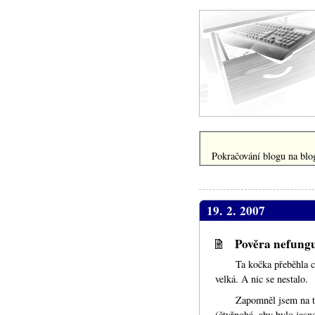
Pokračování blogu na blog
19. 2. 2007
Pověra nefung
Ta kočka přeběhla c
velká. A nic se nestalo.
Zapomněl jsem na 
(čtyřnohá, aby bylo jasn