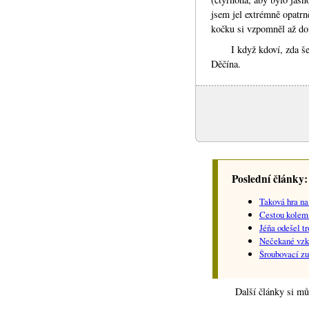
jsem jel extrémně opatrn
kočku si vzpomněl až dom
I když kdoví, zda 
Děčína.
Poslední články:
Taková hra na
Cestou kolem
Jéňa odešel t
Nečekané vzkř
Šroubovací z
Další články si mů