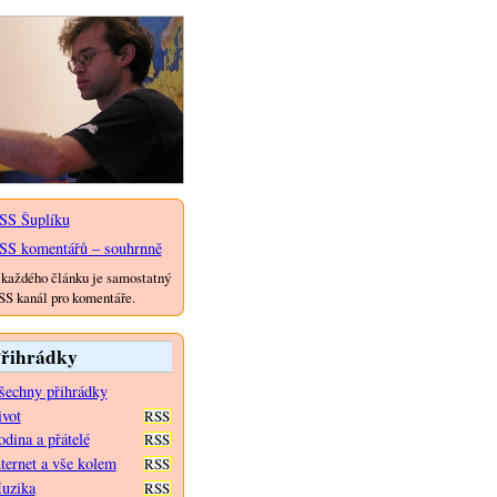
SS Šuplíku
SS komentářů – souhrnně
každého článku je samostatný
S kanál pro komentáře.
řihrádky
šechny přihrádky
ivot
RSS
dina a přátelé
RSS
nternet a vše kolem
RSS
uzika
RSS