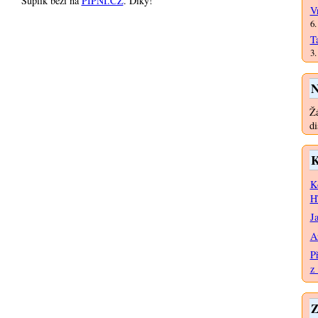
Šuplík běží na
PIPNI.CZ
. Díky!
V
6.
T
3.
N
Žá
di
K
K
H
J
A
P
z 
Z