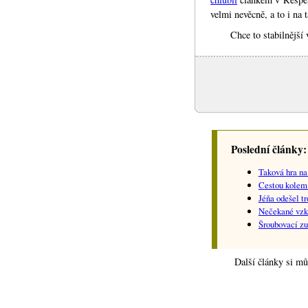
velmi nevěcně, a to i na
Chce to stabilnější 
Poslední články:
Taková hra na
Cestou kolem
Jéňa odešel t
Nečekané vzkř
Šroubovací z
Další články si mů