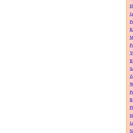
H
J
P
K
M
P
Y
B
S
Z
W
P
B
P
If
J
N