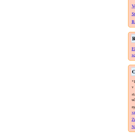
V
S
R
R
E
s
O
*
v 
st
uč
n
vz
Ži
Na