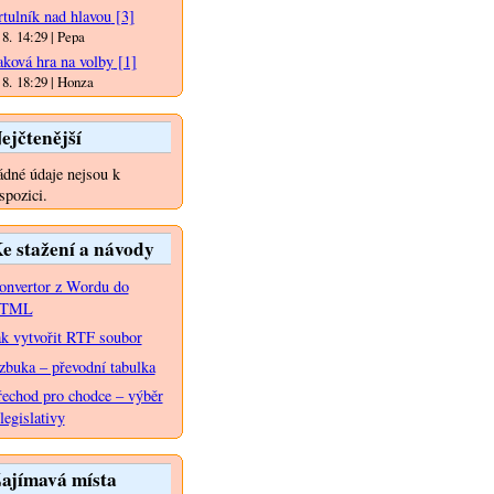
rtulník nad hlavou
[3]
 8. 14:29 | Pepa
aková hra na volby
[1]
 8. 18:29 | Honza
ejčtenější
dné údaje nejsou k
spozici.
e stažení a návody
onvertor z Wordu do
TML
ak vytvořit RTF soubor
zbuka – převodní tabulka
řechod pro chodce – výběr
legislativy
ajímavá místa