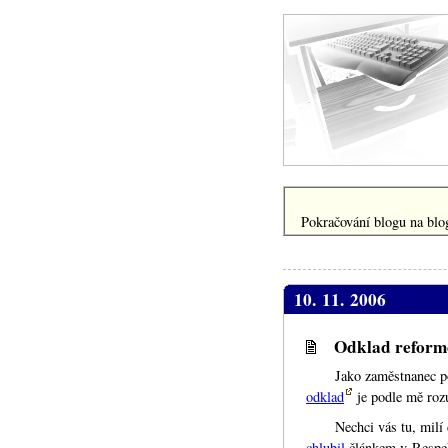
Pokračování blogu na blog
10. 11. 2006
Odklad reformo
Jako zaměstnanec 
odklad
je podle mě ro
Nechci vás tu, milí
chlubil
článkem v Respek