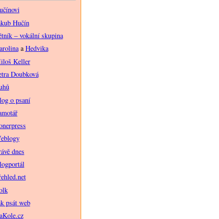
učínovi
akub Hučín
ětník – vokální skupina
arolina
a
Hedvika
iloš Keller
etra Doubková
uhů
log o psaní
amotář
onerpress
eblogy
rávě dnes
logportál
řehled.net
olk
ak psát web
aKole.cz