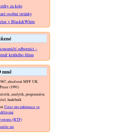
ozíky za kolo
taré osobní stránky
elax v Black&White
ůzné
konomičtí odborníci –
cénář krátkého filmu
 mně
1967, absolvent MFF UK
Praze (1991)
atistik, analytik, programátor,
itel, hudebník
yní
Ústav pro informace ve
dělávání
votopis (RTF)
pište mi