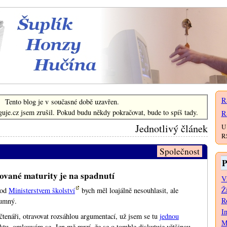
Šuplík Honzy Hučína
R
Tento blog je v současné době uzavřen.
uje.cz jsem zrušil. Pokud budu někdy pokračovat, bude to spíš tady.
R
Jednotlivý článek
U 
RS
Společnost
P
vané maturity je na spadnutí
V
Ž
pod
Ministerstvem školství
bych měl loajálně nesouhlasit, ale
Ro
zumný.
I
 čtenáři, otravovat rozsáhlou argumentací, už jsem se tu
jednou
M
tu, omlouvám se. Jen mě mrzí, že se o tomhle diskutuje většinou