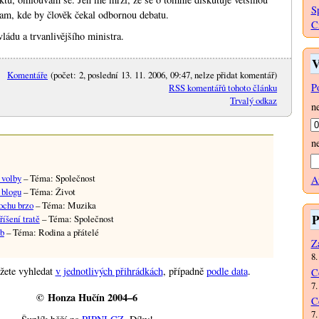
S
 tam, kde by člověk čekal odbornou debatu.
C
vládu a trvanlivějšího ministra.
V
Komentáře
(počet: 2, poslední 13. 11. 2006, 09:47, nelze přidat komentář)
P
RSS komentářů tohoto článku
Trvalý odkaz
n
n
 volby
– Téma: Společnost
A
 blogu
– Téma: Život
rochu brzo
– Téma: Muzika
P
íšení tratě
– Téma: Společnost
ub
– Téma: Rodina a přátelé
Za
8.
žete vyhledat
v jednotlivých přihrádkách
, případně
podle data
.
C
7.
© Honza Hučín 2004–6
C
7.