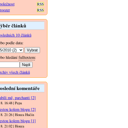
polečnost
RSS
roozer
RSS
ýběr článků
osledních 10 článků
ebo podle data:
ebo hledání
fulltextem
:
rchiv všech článků
oslední komentáře
bili mě, parchanti
[2]
 8. 16:48 | Pepa
estou kolem blogu
[2]
 8. 21:26 | Honza Hučín
estou kolem blogu
[1]
 8. 21:02 | Honza