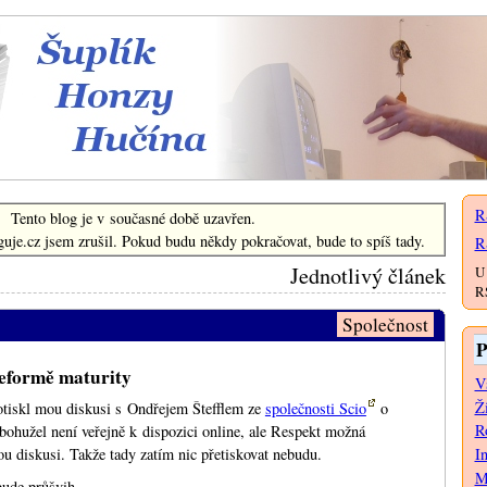
Šuplík Honzy Hučína
R
Tento blog je v současné době uzavřen.
uje.cz jsem zrušil. Pokud budu někdy pokračovat, bude to spíš tady.
R
Jednotlivý článek
U 
RS
Společnost
P
eformě maturity
V
Ž
tiskl mou diskusi s Ondřejem Štefflem ze
společnosti Scio
o
Ro
bohužel není veřejně k dispozici online, ale Respekt možná
vou diskusi. Takže tady zatím nic přetiskovat nebudu.
I
M
bude průšvih...