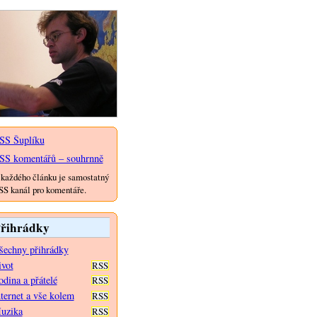
SS Šuplíku
SS komentářů – souhrnně
každého článku je samostatný
S kanál pro komentáře.
řihrádky
šechny přihrádky
ivot
RSS
dina a přátelé
RSS
nternet a vše kolem
RSS
uzika
RSS