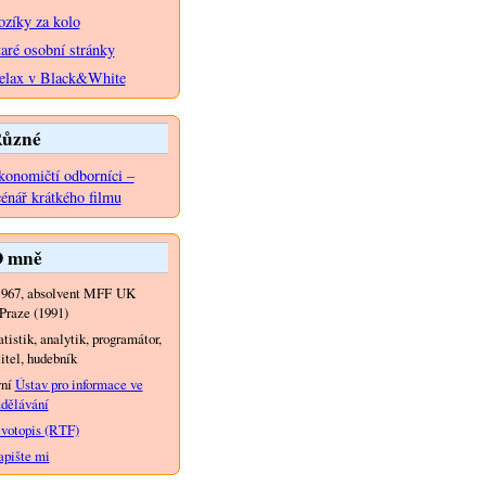
ozíky za kolo
taré osobní stránky
elax v Black&White
ůzné
konomičtí odborníci –
cénář krátkého filmu
 mně
1967, absolvent MFF UK
Praze (1991)
atistik, analytik, programátor,
itel, hudebník
yní
Ústav pro informace ve
dělávání
votopis (RTF)
pište mi