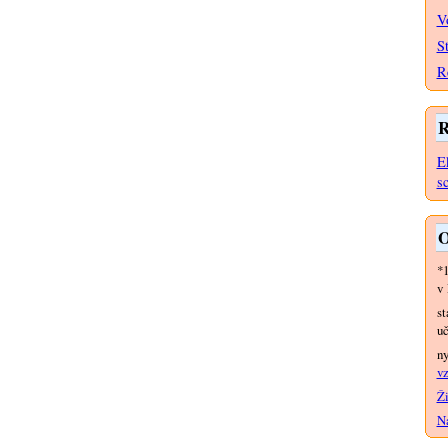
V
S
R
R
E
s
O
*
v 
st
uč
n
vz
Ži
Na