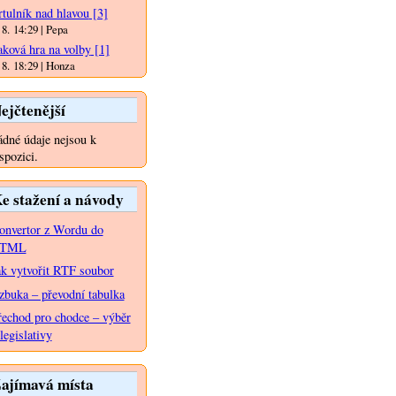
rtulník nad hlavou
[3]
 8. 14:29 | Pepa
aková hra na volby
[1]
 8. 18:29 | Honza
ejčtenější
dné údaje nejsou k
spozici.
e stažení a návody
onvertor z Wordu do
TML
ak vytvořit RTF soubor
zbuka – převodní tabulka
řechod pro chodce – výběr
legislativy
ajímavá místa