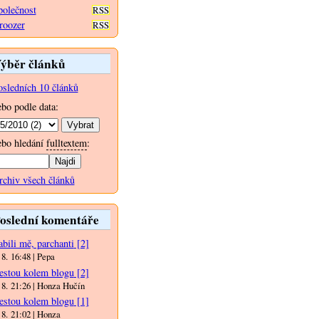
polečnost
RSS
roozer
RSS
ýběr článků
osledních 10 článků
ebo podle data:
ebo hledání
fulltextem
:
rchiv všech článků
oslední komentáře
bili mě, parchanti
[2]
 8. 16:48 | Pepa
estou kolem blogu
[2]
 8. 21:26 | Honza Hučín
estou kolem blogu
[1]
 8. 21:02 | Honza