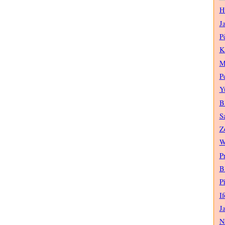
H
J
P
K
M
P
Y
B
S
Z
W
P
B
P
If
J
N