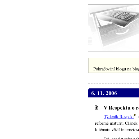
Pokračování blogu na blog
6. 11. 2006
V Respektu o r
Týdeník Respekt
o
reformě maturit. Článek 
k tématu zřídí interneto
Joj, snad z toho ne