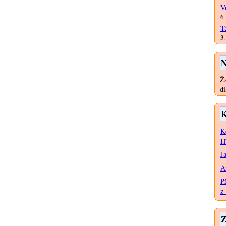
V
6.
T
3.
N
Žá
di
K
K
H
J
A
P
z 
Z