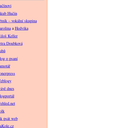
učínovi
akub Hučín
ětník – vokální skupina
arolina
a
Hedvika
iloš Keller
etra Doubková
uhů
log o psaní
amotář
onerpress
eblogy
rávě dnes
logportál
řehled.net
olk
ak psát web
aKole.cz