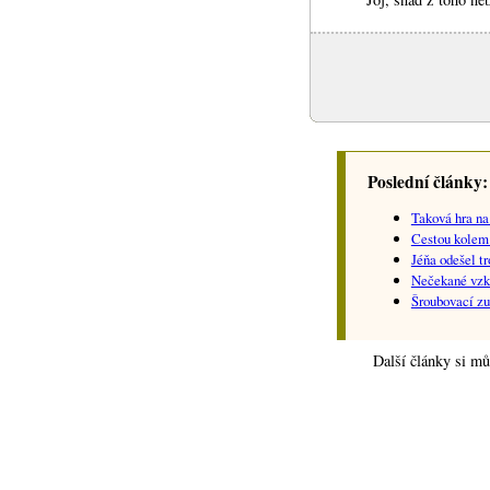
Poslední články:
Taková hra na
Cestou kolem
Jéňa odešel t
Nečekané vzkř
Šroubovací z
Další články si mů