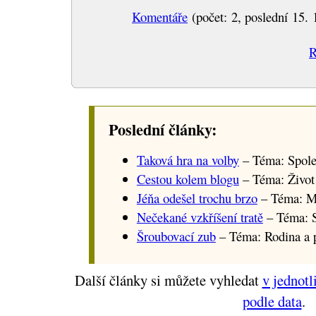
Komentáře
(počet: 2, poslední 15. 
R
Poslední články:
Taková hra na volby
– Téma: Spole
Cestou kolem blogu
– Téma: Život
Jéňa odešel trochu brzo
– Téma: M
Nečekané vzkříšení tratě
– Téma: S
Šroubovací zub
– Téma: Rodina a p
Další články si můžete vyhledat
v jednotl
podle data
.