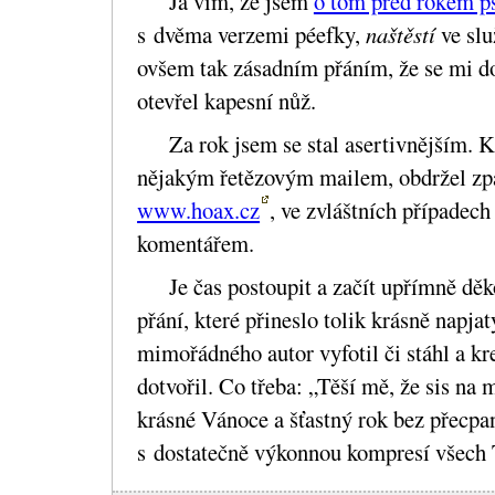
Já vím, že jsem
o tom před rokem p
s dvěma verzemi péefky,
naštěstí
ve slu
ovšem tak zásadním přáním, že se mi do
otevřel kapesní nůž.
Za rok jsem se stal asertivnějším. 
nějakým řetězovým mailem, obdržel zp
www.hoax.cz
, ve zvláštních případech
komentářem.
Je čas postoupit a začít upřímně dě
přání, které přineslo tolik krásně napja
mimořádného autor vyfotil či stáhl a k
dotvořil. Co třeba: „Těší mě, že sis na
krásné Vánoce a šťastný rok bez přecpa
s dostatečně výkonnou kompresí všech 