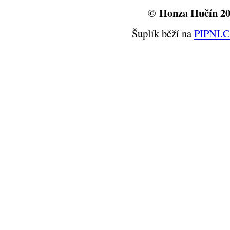
© Honza Hučín 2
Šuplík běží na
PIPNI.