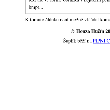
bmp)...
K tomuto článku není možné vkládat kome
© Honza Hučín 2
Šuplík běží na
PIPNI.