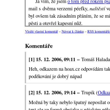
Já vím, že jsem
o tom před rokem ps
mail s dvěma verzemi péefky,
naštěstí
ve
byl ovšem tak zásadním přáním, že se mi
pěsti a otevřel kapesní nůž.
Vložit vlastní komentář
–
Návrat k článku
–
RSS komentářů 
Za rok jsem se stal asertivnějším. K
nějakým řetězovým mailem, obdržel zpá
Komentáře
www.hoax.cz
, ve zvláštních případech 
komentářem.
[1] 15. 12. 2006, 09:11 –
Tomáš Halada
Je čas postoupit a začít upřímně děk
Heh, odkazem na hoax.cz odpovídám taky
přání, které přineslo tolik krásně napjat
poděkování je dobrý nápad
co mimořádného autor vyfotil či stáhl a 
Photoshopu dotvořil. Co třeba: „Těší mě,
[2] 15. 12. 2006, 19:14 –
Trupik (
Odka
vzpomněl. Přeji Ti krásné Vánoce a šťas
mailové schránky a s dostatečně výkonn
Možná by taky nebylo špatný neposílat o
Tvých souborů.“
text ale ve formě obrázku v nějakém pě