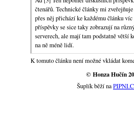
Ad [3] Ten nepoměr diskusních příspěvk
(...) Spoustu příspěvků, které mě napad
čtenářů. Technické články mi zveřejňuje
a nikdy nezapsal, protože by to stejně n
přes něj přichází ke každému článku víc n
ničemu víc než k dalším hádanicím v kom
příspěvky se sice taky zobrazují na různ
A ještě jedna podobnost: Pixy blogova
serverech, ale mají tam podstatně větší k
Marigold také tři roky, Artur třicet měsí
na ně méně lidí.
letech projevovala klasická partnerská kr
člověka k blogu?
K tomuto článku není možné vkládat kome
Mně se naštěstí tady v komentářích n
© Honza Hučín 2
moc. Ale i kdyby se tu strhl flame jedno
Šuplík běží na
PIPNI.
blog. Když píšu, myslím na
několik
konkr
hlavně pro ně. Mají-li radost, i já mám 
si umím užívat i jinak než sledováním k
Související:
Marigold skončil