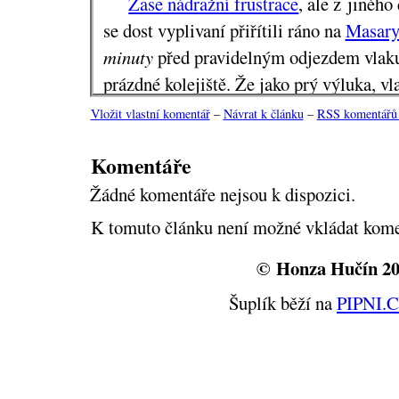
Zase nádražní frustrace
, ale z jinéh
se dost vyplivaní přiřítili ráno na
Masary
minuty
před pravidelným odjezdem vlaku,
prázdné kolejiště. Že jako prý výluka, vl
z Vysočan, použijte MHD.
Vložit vlastní komentář
–
Návrat k článku
–
RSS komentářů 
O výluce jsem nevěděl, ale je možné,
Komentáře
Proto jenom šedý puntík a ne černý. Bar
Žádné komentáře nejsou k dispozici.
varianta výletu k
Jabkenické myslivně
Naštěstí máme v nádražích konkurenci, r
K tomuto článku není možné vkládat kome
pod cedulí vybrat vhodnou náhradu. Ryc
© Honza Hučín 2
odjezd za 11 minut? Tak jo, do Polabí se 
Šuplík běží na
PIPNI.
Po trati 070 jezdí obvykle moderní če
mají dveře na tlačítko, při tom návalu na
rád za starou dlouhou zelenou příšeru, h
zavazadlový a dětský vůz. Ve Všetatech 