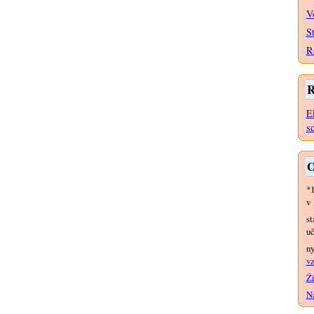
V
S
R
R
E
s
O
*
v 
st
uč
n
vz
Ži
Na