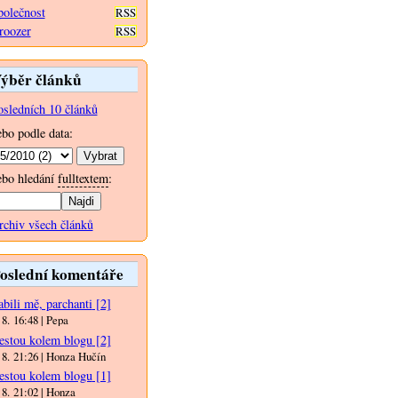
polečnost
RSS
roozer
RSS
ýběr článků
osledních 10 článků
ebo podle data:
ebo hledání
fulltextem
:
rchiv všech článků
oslední komentáře
bili mě, parchanti
[2]
 8. 16:48 | Pepa
estou kolem blogu
[2]
 8. 21:26 | Honza Hučín
estou kolem blogu
[1]
 8. 21:02 | Honza