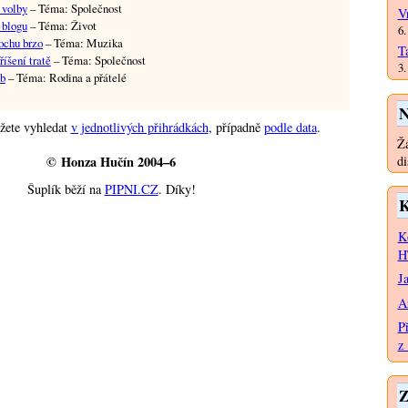
 volby
– Téma: Společnost
V
 blogu
– Téma: Život
6.
rochu brzo
– Téma: Muzika
T
íšení tratě
– Téma: Společnost
3.
ub
– Téma: Rodina a přátelé
N
žete vyhledat
v jednotlivých přihrádkách
, případně
podle data
.
Žá
di
© Honza Hučín 2004–6
Šuplík běží na
PIPNI.CZ
. Díky!
K
K
H
J
A
P
z 
Z