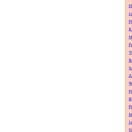
H
J
P
K
M
P
Y
B
S
Z
W
P
B
P
If
J
N