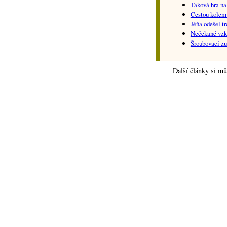
Taková hra na
Cestou kolem
Jéňa odešel t
Nečekané vzkř
Šroubovací z
Další články si mů