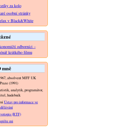
ozíky za kolo
taré osobní stránky
elax v Black&White
ůzné
konomičtí odborníci –
cénář krátkého filmu
 mně
1967, absolvent MFF UK
Praze (1991)
atistik, analytik, programátor,
itel, hudebník
yní
Ústav pro informace ve
dělávání
votopis (RTF)
pište mi