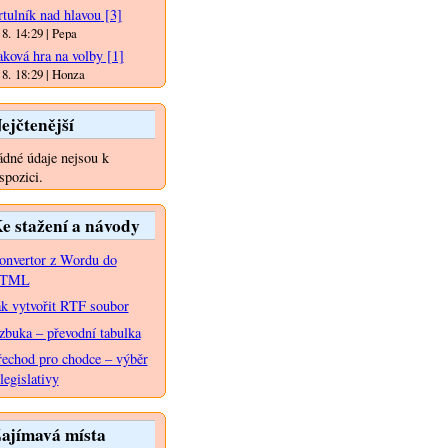
rtulník nad hlavou
[3]
 8. 14:29 | Pepa
aková hra na volby
[1]
 8. 18:29 | Honza
ejčtenější
dné údaje nejsou k
spozici.
e stažení a návody
onvertor z Wordu do
TML
ak vytvořit RTF soubor
zbuka – převodní tabulka
řechod pro chodce – výběr
legislativy
ajímavá místa