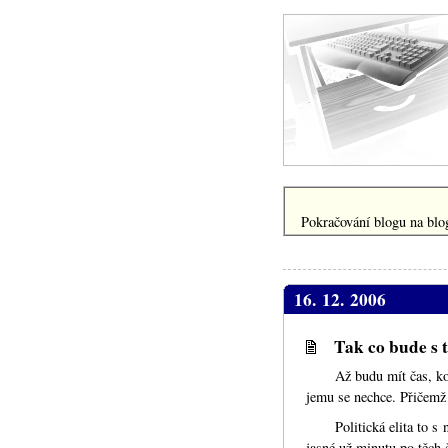
Pokračování blogu na blog
16. 12. 2006
Tak co bude s 
Až budu mít čas, ko
jemu se nechce. Přičemž 
Politická elita to 
jasné už minutu po těch