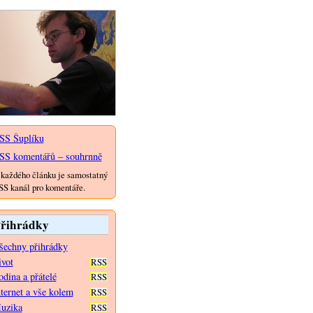
SS Šuplíku
SS komentářů – souhrnně
každého článku je samostatný
S kanál pro komentáře.
řihrádky
šechny přihrádky
ivot
RSS
dina a přátelé
RSS
nternet a vše kolem
RSS
uzika
RSS