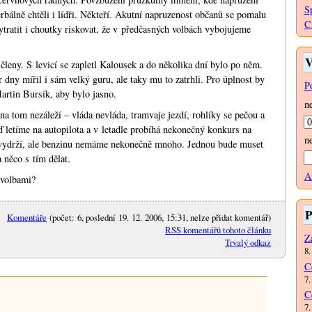
S
erbálně chtěli i lídři. Někteří. Akutní napruzenost občanů se pomalu
C
ytratit i choutky riskovat, že v předčasných volbách vybojujeme
V
 členy. S levicí se zapletl Kalousek a do několika dní bylo po něm.
 dny mířil i sám velký guru, ale taky mu to zatrhli. Pro úplnost by
P
Martin Bursík, aby bylo jasno.
n
 na tom nezáleží – vláda nevláda, tramvaje jezdí, rohlíky se pečou a
eď letíme na autopilota a v letadle probíhá nekonečný konkurs na
n
to vydrží, ale benzinu nemáme nekonečně mnoho. Jednou bude muset
 něco s tím dělat.
A
 volbami?
P
Komentáře
(počet: 6, poslední 19. 12. 2006, 15:31, nelze přidat komentář)
RSS komentářů tohoto článku
Za
Trvalý odkaz
8.
C
7.
C
7.