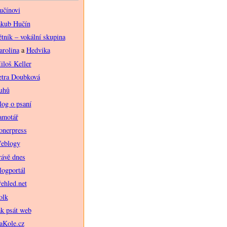
učínovi
akub Hučín
ětník – vokální skupina
arolina
a
Hedvika
iloš Keller
etra Doubková
uhů
log o psaní
amotář
onerpress
eblogy
rávě dnes
logportál
řehled.net
olk
ak psát web
aKole.cz