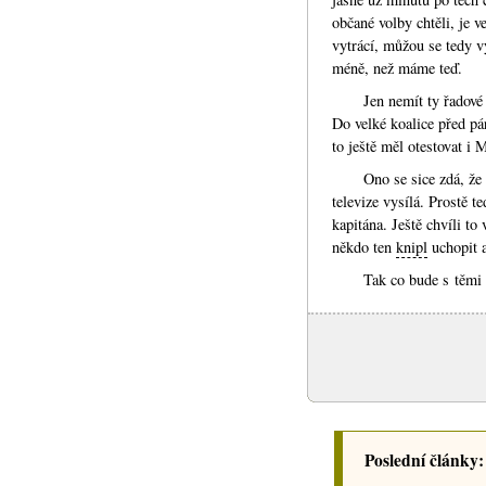
občané volby chtěli, je v
vytrácí, můžou se tedy v
méně, než máme teď.
Jen nemít ty řadové
Do velké koalice před pár
to ještě měl otestovat i 
Ono se sice zdá, že
televize vysílá. Prostě t
kapitána. Ještě chvíli 
někdo ten
knipl
uchopit a
Tak co bude s těmi
Poslední články: