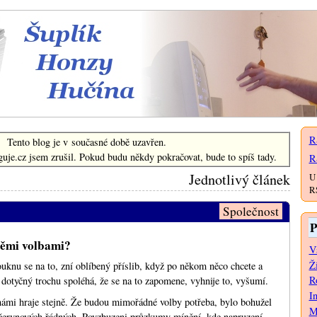
Šuplík Honzy Hučína
R
Tento blog je v současné době uzavřen.
uje.cz jsem zrušil. Pokud budu někdy pokračovat, bude to spíš tady.
R
Jednotlivý článek
U 
RS
Společnost
P
těmi volbami?
V
Ž
uknu se na to, zní oblíbený příslib, když po někom něco chcete a
Ro
dotyčný trochu spoléhá, že se na to zapomene, vyhnije to, vyšumí.
I
s námi hraje stejně. Že budou mimořádné volby potřeba, bylo bohužel
M
 červnových řádných. Povzbuzeni průzkumy mínění, kde napruzení