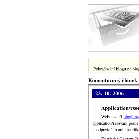
Pokračování blogu na blog
Komentovaný článek
23. 10. 2006
Application/rs
Webmasteři
blogů n
application/rss+xml podle 
neodpovídá to ani specifik
Že nějaké Content-Ty