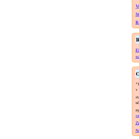
V
S
R
R
E
s
O
*
v 
st
uč
n
vz
Ži
Na