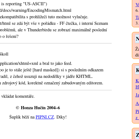
bory specifikované jako RSS budou zpracovávat v prohlížečích
er is reporting "US-ASCII")
V
sické XML, ale zatím to tu není. I ta Opera, která po
ed/docs/warning/EncodingMismatch.html
6.
ízí, že zdroj přidá do interní RSS čtečky, reaguje stejně pro
kompatibilita s prohlížeči tuto možnost vylučuje.
T
lišení, že jde speciálně o RSS, není nutné.
3.
t/html se zdá být vše v pořádku - FF čtečka, i interní Seznam
problémů, ale v Thunderbirdu se zobrazí maximálně poslední
vostí stran rss+xml počkal.
 o řešení?
N
ovat svůj prohlížeč, tady máte možnost (využil jsem starší
Žá
Skoll
di
on/rss+xml
application/xhtml+xml a bral to jako feed.
on/xml
K
o je to stále ještě [hard masked]) si s posledním odkazem
adil, z čehož usuzuji na nedodělky v jádře KHTML.
K
n zdrojový kód, korektně označený zabudovaným editorem.
H
J
 vkládat komentáře.
A
© Honza Hučín 2004–6
P
Šuplík běží na
PIPNI.CZ
. Díky!
z 
Z