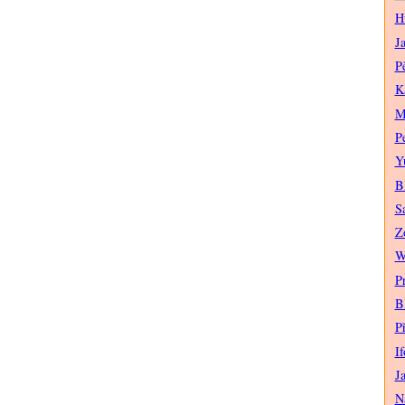
H
J
P
K
M
P
Y
B
S
Z
W
P
B
P
If
J
N