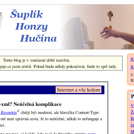
Šuplík Honzy Hučína
R
Tento blog je v současné době uzavřen.
uje.cz jsem zrušil. Pokud budu někdy pokračovat, bude to spíš tady.
R
U 
RS
Internet a vše kolem
P
s+xml? Neúčelná komplikace
V
Ž
a Respektu
chtějí být moderní, ale hlavička Content-Type:
Ro
mě není správná cesta. Je to neúčelné, někde to nefunguje a
aci.
I
M
pe existuje, ví každý, kdo psal do hlavičky stránky
meta