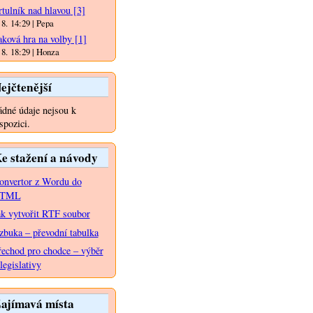
rtulník nad hlavou
[3]
 8. 14:29 | Pepa
aková hra na volby
[1]
 8. 18:29 | Honza
ejčtenější
dné údaje nejsou k
spozici.
e stažení a návody
onvertor z Wordu do
TML
ak vytvořit RTF soubor
zbuka – převodní tabulka
řechod pro chodce – výběr
legislativy
ajímavá místa