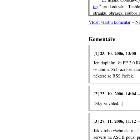
tag
pro kódování. Tenhle
stránku, obrázek, soubor 
mu posílá (zda obrázek, 
Vložit vlastní komentář
–
Ná
(například zda u textového
interpretovat jako HTML 
Komentáře
Nastavit správné Con
v HTML jako image/jpg, bu
[1] 23. 10. 2006, 13:00 
text/plain, zobrazí se mi 
bude se prohlížeč ptát, zda
Jen doplním, že FF 2.0 RC
ostatním. Zobrazí formáto
Problém u blogů na 
některé ze RSS čteček.
formát XML, logicky se po
application/xml, ale to je
application/rss+xml, kter
[2] 23. 10. 2006, 14:04 
Že je s rss+xml pro
Díky za vhled. :)
s tím neví rady a nabízí 
klientském počítači). Stej
přeptá, nicméně soubor po
[3] 27. 11. 2006, 11:12 
stejně jako text/xml i appl
Jak z toho všeho ale ven
Typ application/rss+
serveru na ASCII použí pr