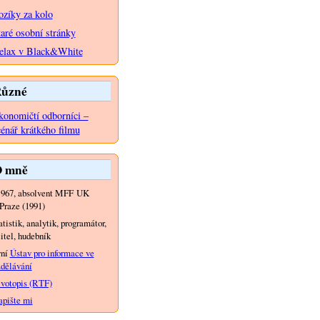
ozíky za kolo
taré osobní stránky
elax v Black&White
ůzné
konomičtí odborníci –
cénář krátkého filmu
 mně
1967, absolvent MFF UK
Praze (1991)
atistik, analytik, programátor,
itel, hudebník
yní
Ústav pro informace ve
dělávání
votopis (RTF)
pište mi