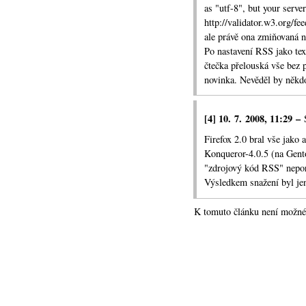
nelze vyloučit, že se sou
as "utf-8", but your serv
odlišným způsobem než kla
http://validator.w
3.org/fe
stažení RSS ihned sama nab
ale
právě ona zmiňovaná ne
„pouhé“ text/xml. Čili roz
Po nastavení RSS jako tex
čtečka přelouská vše bez 
Asi bych tedy s horli
novinka. Nevěděl by někdo
Pokud si chcete otest
RSS z Weblogy.cz):
[4] 10. 7. 2008, 11:29 –
RSS jako applicati
Firefox 2.0 bral vše jako 
RSS jako applicati
Konqueror-4.0.5 (na Gento
RSS jako text/xml
"zdrojový kód RSS" nepor
Výsledkem snažení byl je
zdrojový kód RSS
K tomuto článku není možné