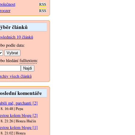
polečnost
RSS
roozer
RSS
ýběr článků
osledních 10 článků
ebo podle data:
ebo hledání
fulltextem
:
rchiv všech článků
oslední komentáře
bili mě, parchanti
[2]
 8. 16:48 | Pepa
estou kolem blogu
[2]
 8. 21:26 | Honza Hučín
estou kolem blogu
[1]
 8. 21:02 | Honza