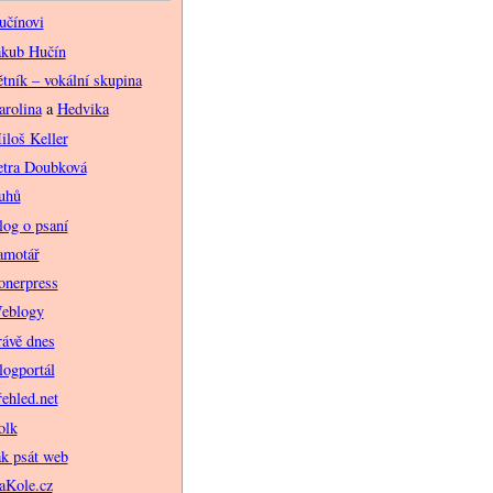
učínovi
akub Hučín
ětník – vokální skupina
arolina
a
Hedvika
iloš Keller
etra Doubková
uhů
log o psaní
amotář
onerpress
eblogy
rávě dnes
logportál
řehled.net
olk
ak psát web
aKole.cz