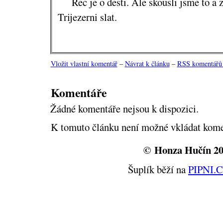
Rec je o desti. Ale skousli jsme to a
Trijezerni slat.
Vložit vlastní komentář
–
Návrat k článku
–
RSS komentářů 
Komentáře
Žádné komentáře nejsou k dispozici.
K tomuto článku není možné vkládat kome
© Honza Hučín 2
Šuplík běží na
PIPNI.