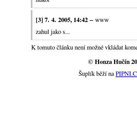
potřebovat ventil
:-)
.
[3] 7. 4. 2005, 14:42 –
www
zahul jako s...
K tomuto článku není možné vkládat kome
© Honza Hučín 2
Šuplík běží na
PIPNI.