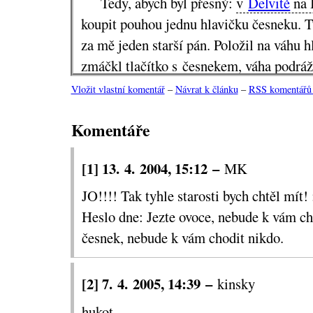
Tedy, abych byl přesný:
v
Delvitě
na 
koupit pouhou jednu hlavičku česneku. T
za mě jeden starší pán. Položil na váhu 
zmáčkl tlačítko s česnekem, váha podráž
Zkusil to podruhé, potřetí. Fronta za ním
Vložit vlastní komentář
–
Návrat k článku
–
RSS komentářů 
spoluzákazníci se shlukli a radili. Až tu 
Komentáře
zelinář.
"To je moc málo," pravil rozšafně. "
[1] 13. 4. 2004, 15:12 –
MK
pět deka, tak to zlobí." Pánova hlavička 
JO!!!! Tak tyhle starosti bych chtěl mít! :
něco přes tři.
Heslo dne: Jezte ovoce, nebude k vám cho
Takže když mi bude chybět česnek d
česnek, nebude k vám chodit nikdo.
když na mě
něco poleze
, musím kvůli t
zásoby? To bych se asi hádal. Pán se háda
[2] 7. 4. 2005, 14:39 –
kinsky
další česnek a váha byla spokojena, stejn
Ale já už mám jasno, kam se půjdu pohá
hukot