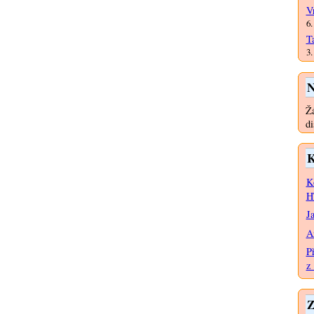
V
6.
T
3.
N
Žá
di
K
K
H
J
A
P
z 
Z