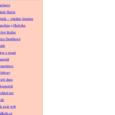
učínovi
akub Hučín
ětník – vokální skupina
arolina
a
Hedvika
iloš Keller
etra Doubková
uhů
log o psaní
amotář
onerpress
eblogy
rávě dnes
logportál
řehled.net
olk
ak psát web
aKole.cz