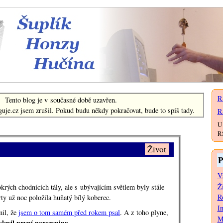
Šuplík Honzy Hučína
R
Tento blog je v současné době uzavřen.
uje.cz jsem zrušil. Pokud budu někdy pokračovat, bude to spíš tady.
R
U 
RS
Život
P
V
Ž
rých chodnících tály, ale s ubývajícím světlem byly stále
Ro
ty už noc položila huňatý bílý koberec.
I
il, že
jsem o tom samém před rokem psal
. A z toho plyne,
M
slavil první narozeniny
.