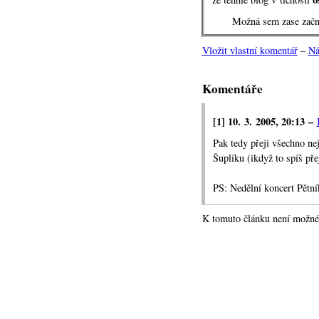
Možná sem zase začnu
Vložit vlastní komentář
–
Ná
Komentáře
[1] 10. 3. 2005, 20:13 –
Pak tedy přeji všechno ne
Šuplíku (ikdyž to spíš pře
PS: Nedělní koncert Pětní
K tomuto článku není možné