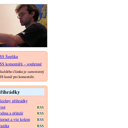
SS Šuplíku
SS komentářů – souhrnně
každého článku je samostatný
S kanál pro komentáře.
řihrádky
šechny přihrádky
ivot
RSS
dina a přátelé
RSS
nternet a vše kolem
RSS
uzika
RSS