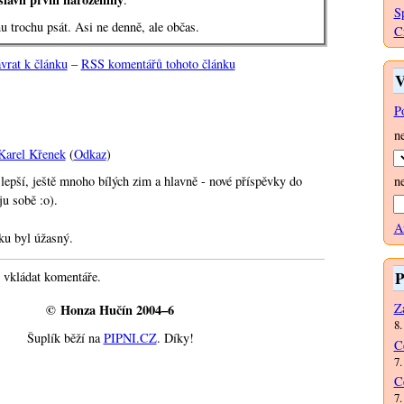
S
 trochu psát. Asi ne denně, ale občas.
C
vrat k článku
–
RSS komentářů tohoto článku
V
P
n
Karel Křenek
(
Odkaz
)
n
jlepší, ještě mnoho bílých zim a hlavně - nové příspěvky do
ju sobě :o).
A
ku byl úžasný.
P
 vkládat komentáře.
Za
© Honza Hučín 2004–6
8.
Šuplík běží na
PIPNI.CZ
. Díky!
C
7.
C
7.