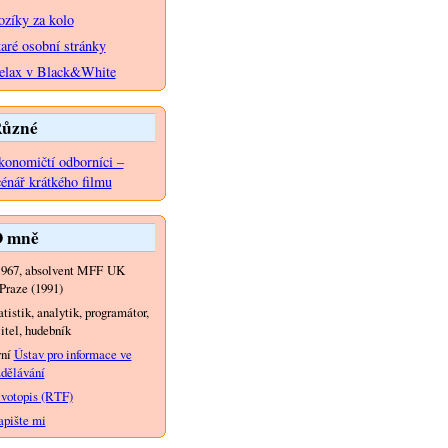
ozíky za kolo
taré osobní stránky
elax v Black&White
ůzné
konomičtí odborníci –
cénář krátkého filmu
 mně
1967, absolvent MFF UK
Praze (1991)
atistik, analytik, programátor,
itel, hudebník
yní
Ústav pro informace ve
dělávání
votopis (RTF)
pište mi