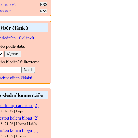
polečnost
RSS
roozer
RSS
ýběr článků
osledních 10 článků
ebo podle data:
ebo hledání
fulltextem
:
rchiv všech článků
oslední komentáře
bili mě, parchanti
[2]
 8. 16:48 | Pepa
estou kolem blogu
[2]
 8. 21:26 | Honza Hučín
estou kolem blogu
[1]
 8. 21:02 | Honza