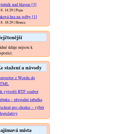
rtulník nad hlavou
[3]
 8. 14:29 | Pepa
aková hra na volby
[1]
 8. 18:29 | Honza
ejčtenější
dné údaje nejsou k
spozici.
e stažení a návody
onvertor z Wordu do
TML
ak vytvořit RTF soubor
zbuka – převodní tabulka
řechod pro chodce – výběr
legislativy
ajímavá místa