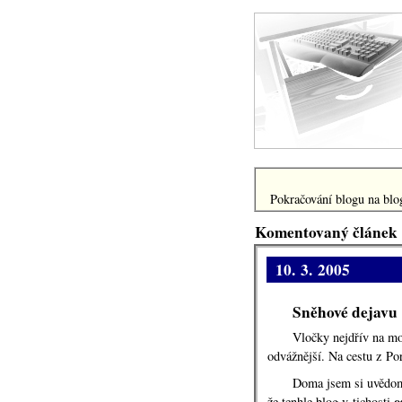
Pokračování blogu na blog
Komentovaný článek
10. 3. 2005
Sněhové dejavu
Vločky nejdřív na mok
odvážnější. Na cestu z Por
Doma jsem si uvědom
o
že tenhle blog v tichosti