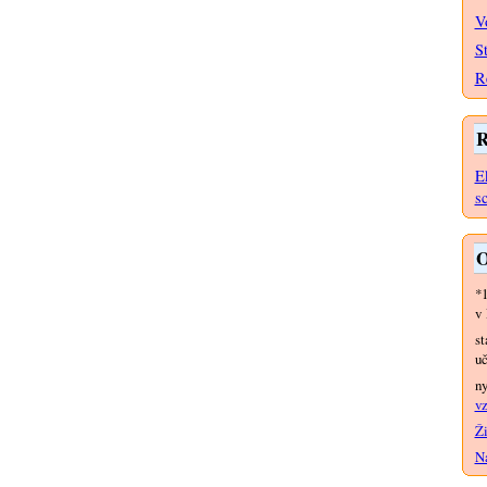
V
S
R
R
E
s
O
*
v 
st
uč
n
vz
Ži
Na