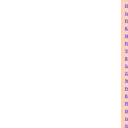
H
J
P
K
M
P
Y
B
S
Z
W
P
B
P
If
J
N