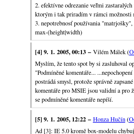
2. efektívne odrezanie veľmi zastaralých 
CSS triky
na Mraveništi.
ktorým i tak priradím v rámci možnosti 
3. nepotrebnosť používania "matrjošky", 
max-(height|width)
[4] 9. 1. 2005, 00:13 –
Vilém Málek (
O
Myslím, že tento spot by si zasluhoval o
"Podmíněné komentáře... ...nepochopení 
postrádá smysl, protože správně zapsan
komentáře pro MSIE jsou validní a pro ž
se podmíněné komentáře nepíší.
[5] 9. 1. 2005, 12:22 –
Honza Hučín
(
O
Ad [3]: IE 5.0 kromě box-modelu chybuje