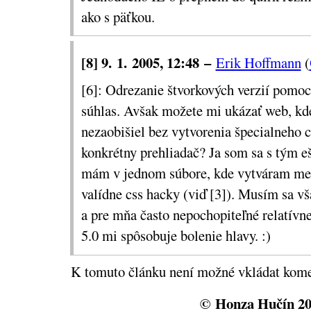
ako s päťkou.
[8] 9. 1. 2005, 12:48 –
Erik Hoffmann
(
[6]: Odrezanie štvorkových verzií pomo
súhlas. Avšak možete mi ukázať web, kd
nezaobišiel bez vytvorenia špecialneho c
konkrétny prehliadač? Ja som sa s tým eš
mám v jednom súbore, kde vytváram men
valídne css hacky (viď [3]). Musím sa vš
a pre mňa často nepochopiteľné relatívn
5.0 mi spôsobuje bolenie hlavy. :)
K tomuto článku není možné vkládat kome
© Honza Hučín 2