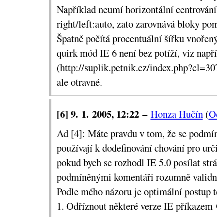
Například neumí horizontální centrován
right/left:auto, zato zarovnává bloky pom
Špatně počítá procentuální šířku vnořen
quirk mód IE 6 není bez potíží, viz např
(http://suplik.petnik.cz/index.php?cl=307
ale otravné.
[6] 9. 1. 2005, 12:22 –
Honza Hučín
(
O
Ad [4]: Máte pravdu v tom, že se podmí
používají k dodefinování chování pro ur
pokud bych se rozhodl IE 5.0 posílat strá
podmíněnými komentáři rozumně validn
Podle mého názoru je optimální postup t
1. Odříznout některé verze IE příkazem