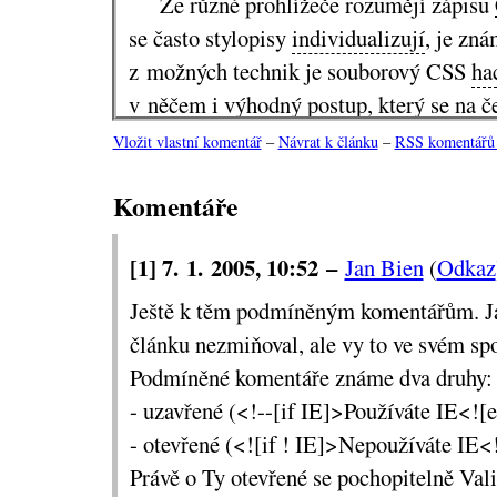
Že různé prohlížeče rozumějí zápisu
se často stylopisy
individualizují
, je zn
z možných technik je souborový CSS
ha
v něčem i výhodný postup, který se na 
používá dost okrajově.
Vložit vlastní komentář
–
Návrat k článku
–
RSS komentářů 
Podstata souborového hacku je v tom,
Komentáře
HTML stránky vkládá ne obvyklým tage
pomocí příkazu @import:
[1] 7. 1. 2005, 10:52 –
Jan Bien
(
Odkaz
<style type="text/css">

@import 'styl.css';

Ještě k těm podmíněným komentářům. Já
</style>
článku nezmiňoval, ale vy to ve svém sp
To zatím není nic nového. Tento post
Podmíněné komentáře známe dva druhy:
k tomu, aby zastaralé
čtyřkové
prohlížeče
- uzavřené (<!--[if IE]>Používáte IE<![e
protože tomuto zápisu nerozumějí. Málo s
- otevřené (<![if ! IE]>Nepoužíváte IE<
různými modifikacemi příkazu @impo
Právě o Ty otevřené se pochopitelně Vali
ignorovat i některé v
toho, že ho budou