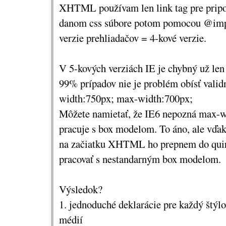
XHTML používam len link tag pre pripoj
rozlišení prohlížečů pro stylování. Ale 
danom css súbore potom pomocou @impo
výhody:
verzie prehliadačov = 4-kové verzie.
na celý soubor
Vztahuje se
. Není t
s hacky u jednotlivých prvků a vlast
V 5-kových verziách IE je chybný už len
Explorerové síto
u Pixyho).
99% prípadov nie je problém obísť vali
validní
Je
. To je jeho výhodou opro
width:750px; max-width:700px;
s podmíněnými komentáři (viz
člán
Môžete namietať, že IE6 nepozná max-wi
Intervalu
). Totiž: podmíněný komen
pracuje s box modelom. To áno, ale vďa
IE]> (tzv. uzavřený) validní je. Al
na začiatku XHTML ho prepnem do quir
část <![if ! IE]> (tzv. otevřený kom
pracovať s nestandarným box modelom.
XHTML není. Bohužel pokud chci ně
před IE 5+ pomocí podmíněného k
Výsledok?
použít právě ten otevřený.
1. jednoduché deklarácie pre každý štýlo
médií
Mnoho dalších zajímavých odkazů se d