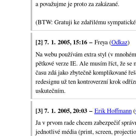
a považujme je proto za zakázané.
Například pouhé vynechání mezery za sl
zápis
(BTW: Gratuji ke zdařilému sympatické
<style type="text/css">

@import'styl.css';

</style>
[2] 7. 1. 2005, 15:16 –
Freya (
Odkaz
)
nepochopí IE 5.0. To je tedy snadný
Na webu používám extra styl (v mnohém
IE 5.0 od stylu
, což se
za nějaký čas sta
pětkové verze IE. Ale musím říct, že se 
Chceme-li odstřihnout od určitého soub
času zdá jako zbytečně komplikované řeše
Exploreru, stačí napsat
redesignu už ten kontroverzní krok odříz
<style type="text/css">

@import url(styl.css) all;

uskutečním.
</style>
Podívejte se na stránku s
úplným pře
[3] 7. 1. 2005, 20:03 –
Erik Hoffmann
(
hacků
i dalších postupů filtrování prohl
na
jiný přehled
.
Ja v prvom rade chcem zabezpečiť správn
jednotlivé média (print, screen, projectio
Určitě netvrdím, že souborový hack j