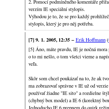
2. Pomocí podmíněného komentáře přiřa
verzím IE speciální stylopis.
Výhodou je to, že se pro každý prohlížeč
stylopis, který je pro něj potřeba.
[7] 9. 1. 2005, 12:35 –
Erik Hoffmann
(
[5] Áno, máte pravdu, IE je nočná mora 
o to mi nešlo, o tom všetci vieme a napí
veľa.
Skôr som chcel poukázať na to, že ak tvo
ma zobrazovať správne v IE už od verzie
používať žiadne "IE sito" a rozdielne štý
(chybný box model) a IE 6 (korektný bo
Jednoducho IE 6 prepnem do quirk reži