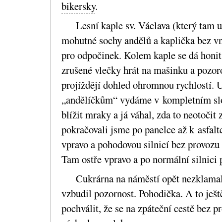
bikersky
.
Lesní kaple sv. Václava (který tam u
mohutné sochy andělů a kaplička bez vni
pro odpočinek. Kolem kaple se dá honit 
zrušené vlečky hrát na mašinku a pozoro
projíždějí dohled ohromnou rychlostí. U
„andělíčkům“ vydáme v kompletním slo
blížit mraky a já váhal, zda to neotočit 
pokračovali jsme po panelce až k asfalt
vpravo a pohodovou silnicí bez provozu s
Tam ostře vpravo a po normální silnici 
Cukrárna na náměstí opět nezklama
vzbudil pozornost. Pohodička. A to je
pochválit, že se na zpáteční cestě bez 