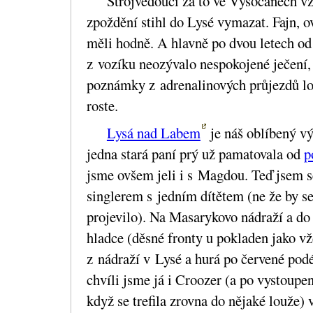
Strojvedoucí za to ve Vysočanech v
zpoždění stihl do Lysé vymazat. Fajn, 
měli hodně. A hlavně po dvou letech o
z vozíku neozývalo nespokojené ječení,
poznámky z adrenalinových průjezdů l
roste.
Lysá nad Labem
je náš oblíbený výl
jedna stará paní prý už pamatovala od
p
jsme ovšem jeli i s Magdou. Teď jsem se
singlerem s jedním dítětem (ne že by s
projevilo). Na Masarykovo nádraží a do 
hladce (děsné fronty u pokladen jako vž
z nádraží v Lysé a hurá po červené podél
chvíli jsme já i Croozer (a po vystoupe
když se trefila zrovna do nějaké louže)