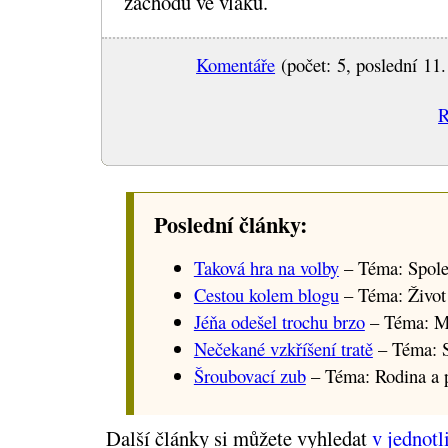
záchodu ve vlaku.
Komentáře
(počet: 5, poslední 11.
R
Poslední články:
Taková hra na volby
– Téma: Spole
Cestou kolem blogu
– Téma: Život
Jéňa odešel trochu brzo
– Téma: M
Nečekané vzkříšení tratě
– Téma: S
Šroubovací zub
– Téma: Rodina a p
Další články si můžete vyhledat
v jednotl