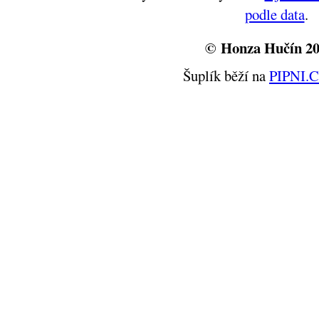
podle data
.
© Honza Hučín 2
Šuplík běží na
PIPNI.