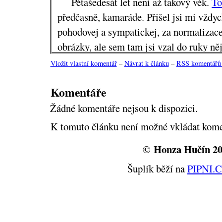
Pětašedesát let není až takový věk.
To
předčasně, kamaráde. Přišel jsi mi vždyc
pohodovej a sympatickej, za normalizace 
obrázky, ale sem tam jsi vzal do ruky ně
bouchadlo, a to se na deskách děly věci. 
Vložit vlastní komentář
–
Návrat k článku
–
RSS komentářů 
Šibeničky
Spirituál kvintetu bez tebe?
Komentáře
Škoda, no. Já vím, leukémie je svině.
Žádné komentáře nejsou k dispozici.
K tomuto článku není možné vkládat kome
© Honza Hučín 2
Šuplík běží na
PIPNI.