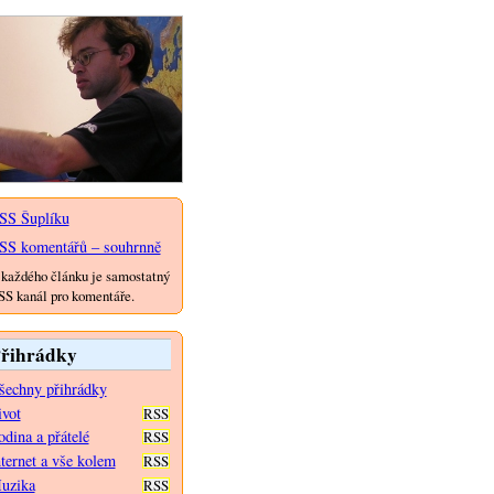
SS Šuplíku
SS komentářů – souhrnně
každého článku je samostatný
S kanál pro komentáře.
řihrádky
šechny přihrádky
ivot
RSS
dina a přátelé
RSS
nternet a vše kolem
RSS
uzika
RSS