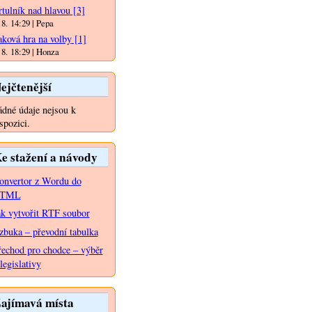
rtulník nad hlavou
[3]
 8. 14:29 | Pepa
aková hra na volby
[1]
 8. 18:29 | Honza
ejčtenější
dné údaje nejsou k
spozici.
e stažení a návody
onvertor z Wordu do
TML
ak vytvořit RTF soubor
zbuka – převodní tabulka
řechod pro chodce – výběr
legislativy
ajímavá místa