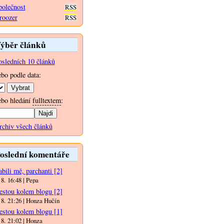
polečnost
RSS
roozer
RSS
ýběr článků
osledních 10 článků
ebo podle data:
ebo hledání
fulltextem
:
rchiv všech článků
oslední komentáře
bili mě, parchanti
[2]
 8. 16:48 | Pepa
estou kolem blogu
[2]
 8. 21:26 | Honza Hučín
estou kolem blogu
[1]
 8. 21:02 | Honza