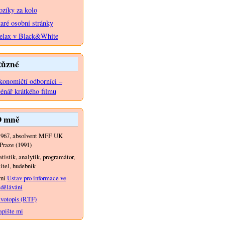
ozíky za kolo
taré osobní stránky
elax v Black&White
ůzné
konomičtí odborníci –
cénář krátkého filmu
 mně
1967, absolvent MFF UK
Praze (1991)
atistik, analytik, programátor,
itel, hudebník
yní
Ústav pro informace ve
dělávání
votopis (RTF)
pište mi