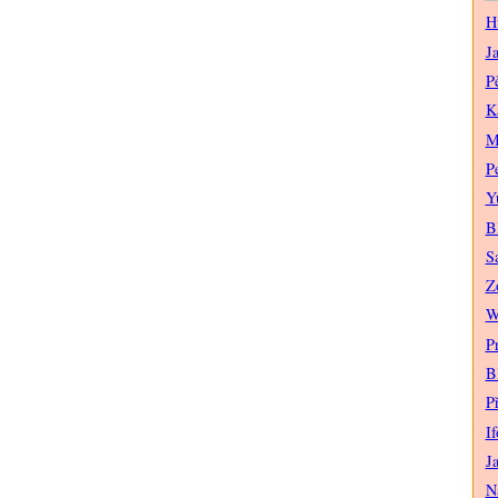
H
J
P
K
M
P
Y
B
S
Z
W
P
B
P
If
J
N