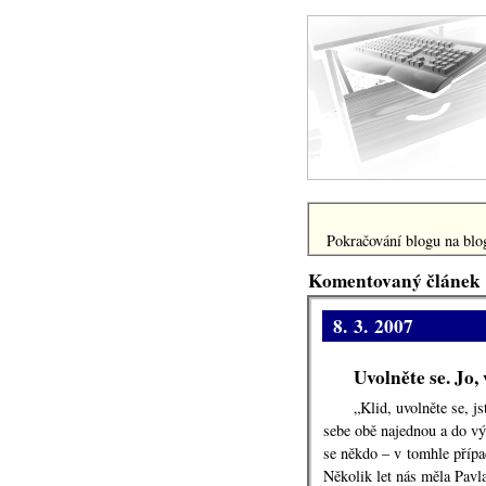
Pokračování blogu na blog
Komentovaný článek
8. 3. 2007
Uvolněte se. Jo,
„Klid, uvolněte se, j
sebe obě najednou a do v
se někdo – v tomhle případ
Několik let nás měla Pavl