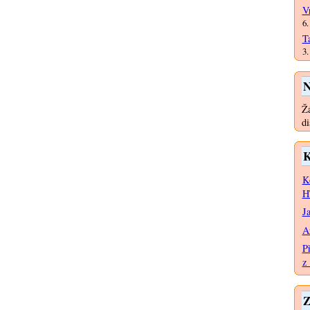
V
6.
T
3.
N
Žá
di
K
K
H
J
A
P
z 
Z