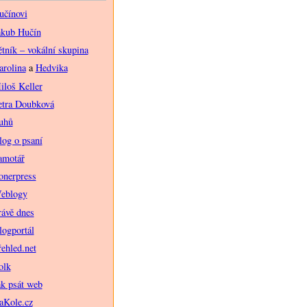
učínovi
akub Hučín
ětník – vokální skupina
arolina
a
Hedvika
iloš Keller
etra Doubková
uhů
log o psaní
amotář
onerpress
eblogy
rávě dnes
logportál
řehled.net
olk
ak psát web
aKole.cz