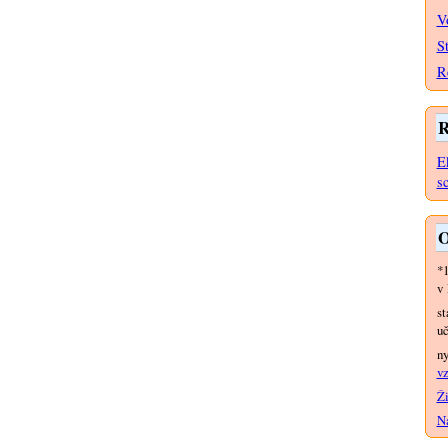
V
S
R
R
E
s
O
*
v 
st
uč
n
vz
Ži
Na