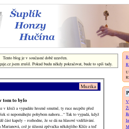
Šuplík Honzy Hučína
R
Tento blog je v současné době uzavřen.
uje.cz jsem zrušil. Pokud budu někdy pokračovat, bude to spíš tady.
R
U 
RS
Muzika
P
 v tom to bylo
V
Ž
ste v křeči a vypadáte hrozně smutně, ty ruce necpěte před
Ro
ýšek si nepomáhejte pohybem nahoru...“ Tak to vypadá, když
ě část kapely – rozhodne, že se dá na hlasové vzdělávání.
I
a Marianová, což je úžasná zpěvačka někdejšího Klíče a teď
M