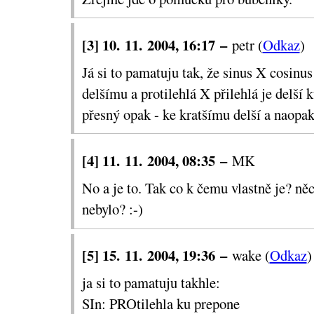
[3] 10. 11. 2004, 16:17 –
petr (
Odkaz
)
Já si to pamatuju tak, že sinus X cosinus 
delšímu a protilehlá X přilehlá je delší 
přesný opak - ke kratšímu delší a naopak
[4] 11. 11. 2004, 08:35 –
MK
No a je to. Tak co k čemu vlastně je? ně
nebylo? :-)
[5] 15. 11. 2004, 19:36 –
wake (
Odkaz
)
ja si to pamatuju takhle:
SIn: PROtilehla ku prepone