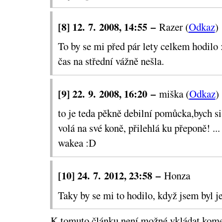
[8] 12. 7. 2008, 14:55 –
Razer (
Odkaz
)
To by se mi před pár lety celkem hodilo 
čas na střední vážně nešla.
[9] 22. 9. 2008, 16:20 –
miška (
Odkaz
)
to je teda pěkně debilní pomůcka,bych si 
volá na své koně, přilehlá ku přeponě! ... 
wakea :D
[10] 24. 7. 2012, 23:58 –
Honza
Taky by se mi to hodilo, když jsem byl je
K tomuto článku není možné vkládat kome