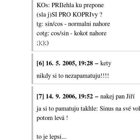
KOs: PRIlehla ku prepone
(sla j)SI PRO KOPRIvy ?
tg: sin/cos - normalni nahore
cotg: cos/sin - kokot nahore
;););)
[6] 16. 5. 2005, 19:28 –
kety
nikdy si to nezapamatuju!!!!
[7] 14. 9. 2006, 19:52 –
nakej pan Jiří
ja si to pamatuju takhle: Sinus na své vo
potom levá !
to je lepsi...