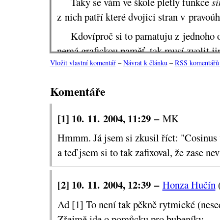
Taky se vám ve škole pletly funkce
s
z nich patří které dvojici stran v pravoú
Kdovíproč si to pamatuju z jednoho 
nemá grafickou paměť, tak musí zvolit j
Vložit vlastní komentář
–
Návrat k článku
–
RSS komentářů 
si mnemotechnickou pomůcku, se kterou 
Anča Pekárková
roky
, dnes patrně stu
Komentáře
Sinus volá na své ko
„Protilehlá ku přepo
[1] 10. 11. 2004, 11:29 –
MK
Hmmm. Já jsem si zkusil říct: "Cosinus v
Vzpomněl jsem si na to, když jsem vč
a teď jsem si to tak zafixoval, že zase ne
odchylku tělesových úhlopříček krychle 
přišla Peťulka
, a kdo by nepomohl, když
v řešení sinus potřeba není, stačí cosinu
[2] 10. 11. 2004, 12:39 –
Honza Hučín
Ad [1] To není tak pěkně rytmické (nesed
Zřejmě jde o pomůcku pro bubeníky.